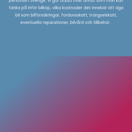
personbil i Sverige. Vi går också över annat som man kan
tänka på inför bilköp, vilka kostnader det innebär att äga
bil som bilförsäkringar, fordonsskatt, trängselskatt,
eventuella reparationer, bilvård och tillbehör.